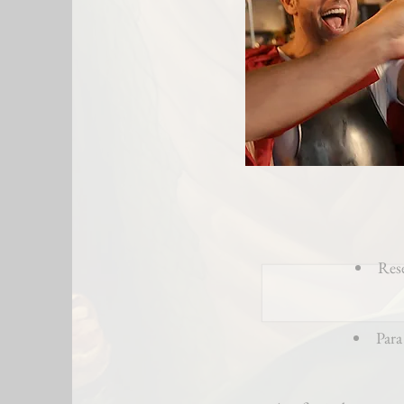
Rese
Para