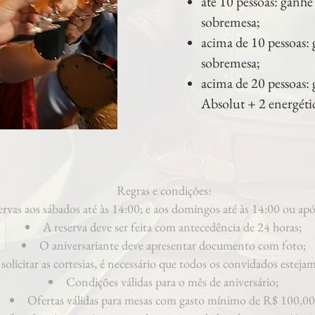
até 10 pessoas: ganhe
sobremesa;
acima de 10 pessoas:
sobremesa;
acima de 20 pessoas: 
Absolut + 2 energéti
Regras e condições:
rvas aos sábados até às 14:00; e aos domingos até às 14:00 ou apó
A reserva deve ser feita com antecedência de 24 horas;
O aniversariante deve apresentar documento com foto;
 solicitar as cortesias, é necessário que todos os convidados esteja
Condições válidas para o mês de aniversário;
Ofertas válidas para mesas com gasto mínimo de R$ 100,00