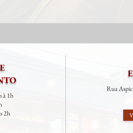
E
NTO
Rua Aspicu
h à 1h
h
às 2h
V