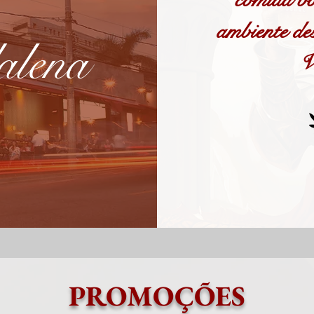
ambiente de
alena
V
PROMOÇÕES