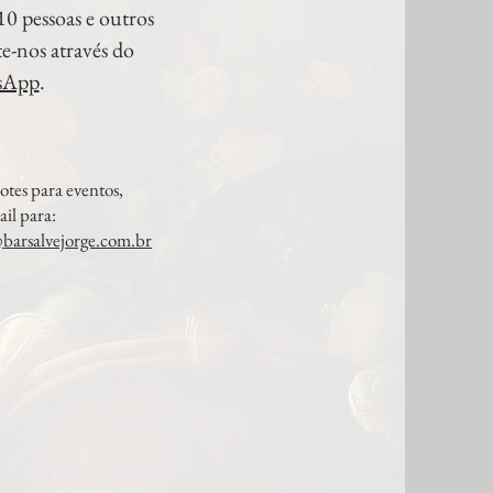
10 pessoas e outros
te-nos através do
sApp
.​
cotes para eventos,
ail para:
barsalvejorge.com.br