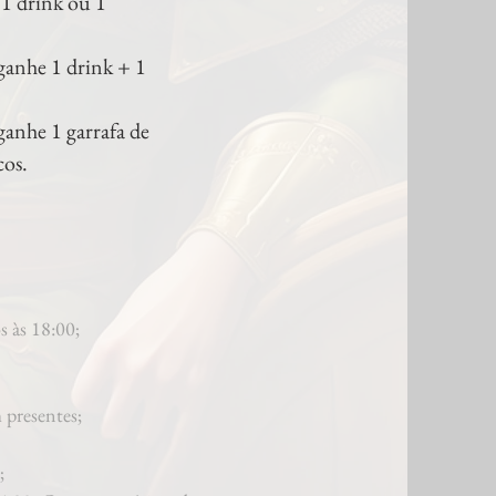
 1 drink ou 1
 ganhe 1 drink + 1
ganhe 1 garrafa de
cos.
s às 18:00;
m presentes;
;