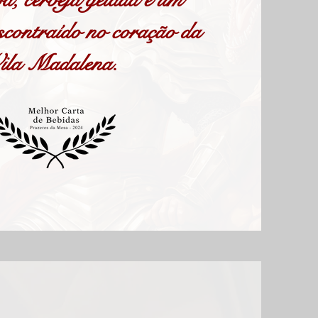
scontraído no coração da
ila Madalena.