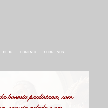
BLOG
CONTATO
SOBRE NÓS
da boemia paulistana, com
a, cerveja gelada e um