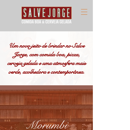
Um novo jeito de brindar no Salve
Jorge, com comida boa, pizza,
cerveja gelada e uma atmosfera mais
verde, acolhedora e contemporânea.
Morumbi